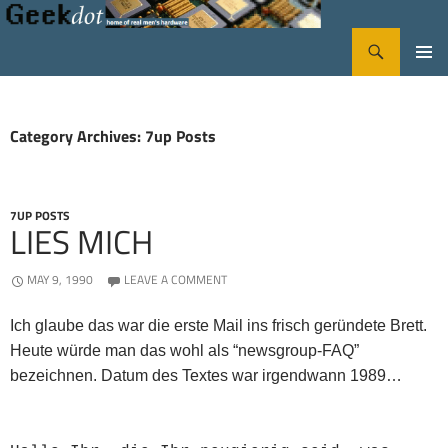
Search
GeekDot
SKIP
PRIMA
TO
CONTENT
MENU
Category Archives: 7up Posts
7UP POSTS
LIES MICH
MAY 9, 1990
LEAVE A COMMENT
Ich glaube das war die erste Mail ins frisch geründete Brett.
Heute würde man das wohl als “newsgroup-FAQ”
bezeichnen. Datum des Textes war irgendwann 1989…