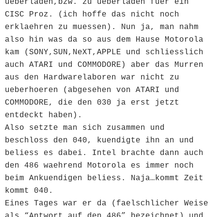
ueberladen,bzw. zu ueberladen fuer ein
CISC Proz. (ich hoffe das nicht noch
erklaehren zu muessen). Nun ja, man nahm
also hin was da so aus dem Hause Motorola
kam (SONY,SUN,NeXT,APPLE und schliesslich
auch ATARI und COMMODORE) aber das Murren
aus den Hardwarelaboren war nicht zu
ueberhoeren (abgesehen von ATARI und
COMMODORE, die den 030 ja erst jetzt
entdeckt haben).
Also setzte man sich zusammen und
beschloss den 040, kuendigte ihn an und
beliess es dabei. Intel brachte dann auch
den 486 waehrend Motorola es immer noch
beim Ankuendigen beliess. Naja…kommt Zeit
kommt 040.
Eines Tages war er da (faelschlicher Weise
als “Antwort auf den 486” bezeichnet) und