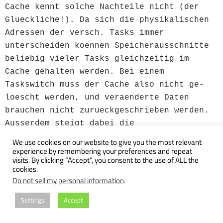
Cache kennt solche Nachteile nicht (der
Glueckliche!). Da sich die physikalischen
Adressen der versch. Tasks immer
unterscheiden koennen Speicherausschnitte
beliebig vieler Tasks gleichzeitig im
Cache gehalten werden. Bei einem
Taskswitch muss der Cache also nicht ge-
loescht werden, und veraenderte Daten
brauchen nicht zurueckgeschrieben werden.
Ausserdem steigt dabei die
Trefferwahrscheinlichkeit des Caches.
We use cookies on our website to give you the most relevant
Beide Caches haben eine grosse von 4K. Die
experience by remembering your preferences and repeat
visits. By clicking “Accept”, you consent to the use of ALL the
Caches sind fuer den Burstmode
cookies.
optimiert,d.h. fuer die Aufnahme des
Do not sell my personal information
.
Datentyps “Cachezeile” (16Byte) vor-
Settings
Accept
gesehen. So das soll erstmal langen. Falls
noch weiteres Interesse nach z.B.