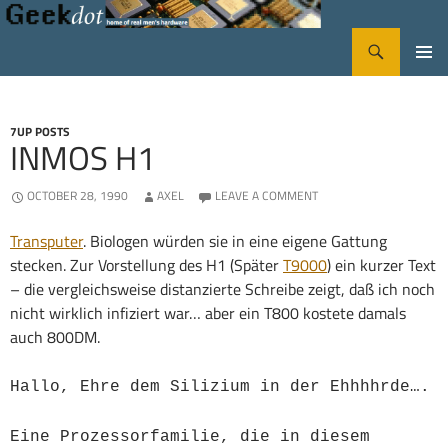
Search
GeekDot
SKIP
PRIMA
TO
CONTENT
MENU
7UP POSTS
INMOS H1
OCTOBER 28, 1990
AXEL
LEAVE A COMMENT
Transputer
. Biologen würden sie in eine eigene Gattung
stecken. Zur Vorstellung des H1 (Später
T9000
) ein kurzer Text
– die vergleichsweise distanzierte Schreibe zeigt, daß ich noch
nicht wirklich infiziert war… aber ein T800 kostete damals
auch 800DM.
Hallo, Ehre dem Silizium in der Ehhhhrde….
Eine Prozessorfamilie, die in diesem