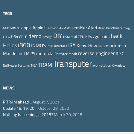
TAGS
Apple II
Atari
apple
assembler
68k
68030
benchmark
arduino
ARM
Basic
blog
DIY
hack
demo
EISA
C64
graphics
CPLD
design
dual CPU
C004
DSM
i860
ISA
Helios
INMOS
Know How
macintosh
interface
Intel
Linux
reverse engineer
Mandelbrot
motorola
MIPS
RISC
Parsytec
repair
Transputer
TRAM
Software
TIGA
workstation
Systems
X window
NEWS
PiTRAM ahead…
August 7, 2021
Update 18, 19, 20…
October 28, 2020
Nothing happening in 2018?
March 30, 2018